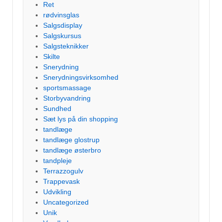
Ret
rødvinsglas
Salgsdisplay
Salgskursus
Salgsteknikker
Skilte
Snerydning
Snerydningsvirksomhed
sportsmassage
Storbyvandring
Sundhed
Sæt lys på din shopping
tandlæge
tandlæge glostrup
tandlæge østerbro
tandpleje
Terrazzogulv
Trappevask
Udvikling
Uncategorized
Unik