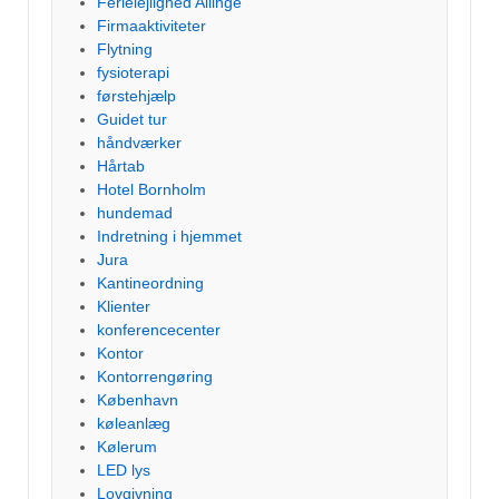
Ferielejlighed Allinge
Firmaaktiviteter
Flytning
fysioterapi
førstehjælp
Guidet tur
håndværker
Hårtab
Hotel Bornholm
hundemad
Indretning i hjemmet
Jura
Kantineordning
Klienter
konferencecenter
Kontor
Kontorrengøring
København
køleanlæg
Kølerum
LED lys
Lovgivning