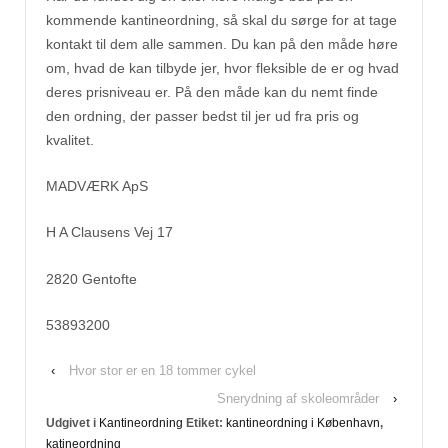
kommende kantineordning, så skal du sørge for at tage
kontakt til dem alle sammen. Du kan på den måde høre
om, hvad de kan tilbyde jer, hvor fleksible de er og hvad
deres prisniveau er. På den måde kan du nemt finde
den ordning, der passer bedst til jer ud fra pris og
kvalitet.
MADVÆRK ApS
H A Clausens Vej 17
2820 Gentofte
53893200
‹
Hvor stor er en 18 tommer cykel
Snerydning af skoleområder
›
Udgivet i
Kantineordning
Etiket:
kantineordning i København
,
katineordning