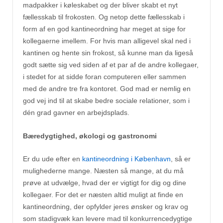
madpakker i køleskabet og der bliver skabt et nyt
fællesskab til frokosten. Og netop dette fællesskab i
form af en god kantineordning har meget at sige for
kollegaerne imellem. For hvis man alligevel skal ned i
kantinen og hente sin frokost, så kunne man da ligeså
godt sætte sig ved siden af et par af de andre kollegaer,
i stedet for at sidde foran computeren eller sammen
med de andre tre fra kontoret. God mad er nemlig en
god vej ind til at skabe bedre sociale relationer, som i
dén grad gavner en arbejdsplads.
Bæredygtighed, økologi og gastronomi
Er du ude efter en
kantineordning i København
, så er
mulighederne mange. Næsten så mange, at du må
prøve at udvælge, hvad der er vigtigt for dig og dine
kollegaer. For det er næsten altid muligt at finde en
kantineordning, der opfylder jeres ønsker og krav og
som stadigvæk kan levere mad til konkurrencedygtige