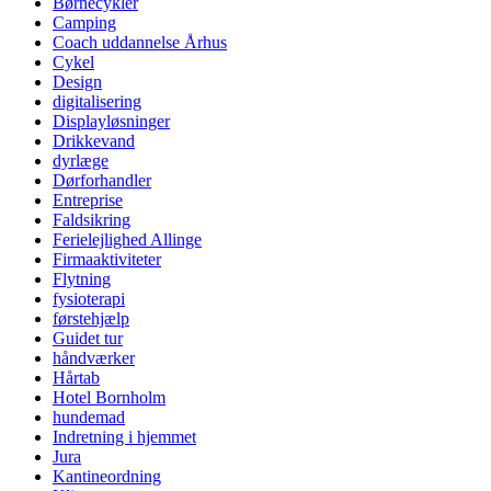
Børnecykler
Camping
Coach uddannelse Århus
Cykel
Design
digitalisering
Displayløsninger
Drikkevand
dyrlæge
Dørforhandler
Entreprise
Faldsikring
Ferielejlighed Allinge
Firmaaktiviteter
Flytning
fysioterapi
førstehjælp
Guidet tur
håndværker
Hårtab
Hotel Bornholm
hundemad
Indretning i hjemmet
Jura
Kantineordning