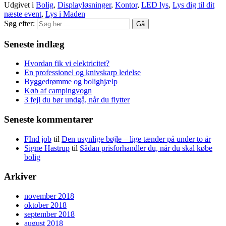
Udgivet i
Bolig
,
Displayløsninger
,
Kontor
,
LED lys
,
Lys dig til dit
næste event
,
Lys i Maden
Søg efter:
Seneste indlæg
Hvordan fik vi elektricitet?
En professionel og knivskarp ledelse
Byggedrømme og bolighjælp
Køb af campingvogn
3 fejl du bør undgå, når du flytter
Seneste kommentarer
FInd job
til
Den usynlige bøjle – lige tænder på under to år
Signe Hastrup
til
Sådan prisforhandler du, når du skal købe
bolig
Arkiver
november 2018
oktober 2018
september 2018
august 2018