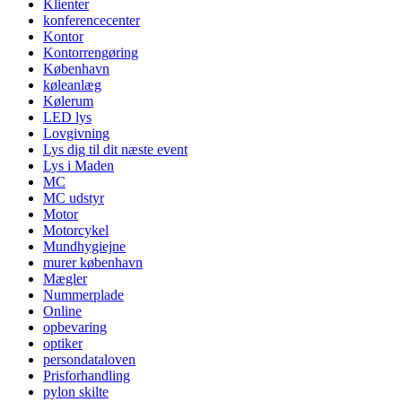
Klienter
konferencecenter
Kontor
Kontorrengøring
København
køleanlæg
Kølerum
LED lys
Lovgivning
Lys dig til dit næste event
Lys i Maden
MC
MC udstyr
Motor
Motorcykel
Mundhygiejne
murer københavn
Mægler
Nummerplade
Online
opbevaring
optiker
persondataloven
Prisforhandling
pylon skilte