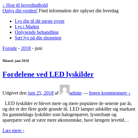
↓ Hop til hovedindhold
Oplys din verden!
Find information der oplyser din hverdag
Lys dig til dit næste event
Lys i Maden
Oplysende behandling
Sæt lys på din shopping
Forside
›
2018
›
juni
Måned: juni 2018
Fordelene ved LED lyskilder
Udgivet den
juni 25, 2018
af
admin
—
Ingen kommentarer ↓
LED lyskilder er blevet mere og mere populære de seneste par år,
og det er der flere gode grunde til. LED lamper adskiller sig markant
fra gammeldags lyskilder som halogenpærer, lysstofsrør og
sparepære ved at være mere økonomiske, have længere levetid
…
Læs mere ›