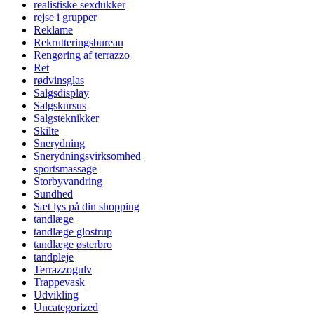
realistiske sexdukker
rejse i grupper
Reklame
Rekrutteringsbureau
Rengøring af terrazzo
Ret
rødvinsglas
Salgsdisplay
Salgskursus
Salgsteknikker
Skilte
Snerydning
Snerydningsvirksomhed
sportsmassage
Storbyvandring
Sundhed
Sæt lys på din shopping
tandlæge
tandlæge glostrup
tandlæge østerbro
tandpleje
Terrazzogulv
Trappevask
Udvikling
Uncategorized