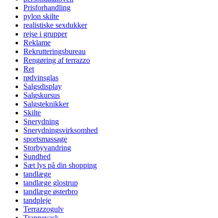
Prisforhandling
pylon skilte
realistiske sexdukker
rejse i grupper
Reklame
Rekrutteringsbureau
Rengøring af terrazzo
Ret
rødvinsglas
Salgsdisplay
Salgskursus
Salgsteknikker
Skilte
Snerydning
Snerydningsvirksomhed
sportsmassage
Storbyvandring
Sundhed
Sæt lys på din shopping
tandlæge
tandlæge glostrup
tandlæge østerbro
tandpleje
Terrazzogulv
Trappevask