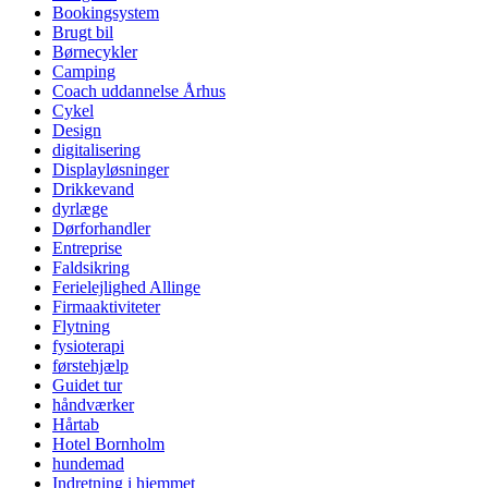
Bookingsystem
Brugt bil
Børnecykler
Camping
Coach uddannelse Århus
Cykel
Design
digitalisering
Displayløsninger
Drikkevand
dyrlæge
Dørforhandler
Entreprise
Faldsikring
Ferielejlighed Allinge
Firmaaktiviteter
Flytning
fysioterapi
førstehjælp
Guidet tur
håndværker
Hårtab
Hotel Bornholm
hundemad
Indretning i hjemmet