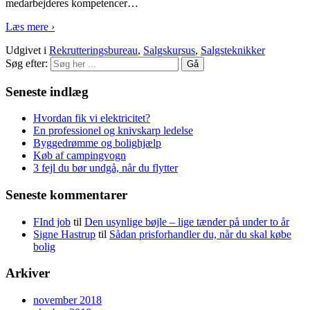
medarbejderes kompetencer
…
Læs mere ›
Udgivet i
Rekrutteringsbureau
,
Salgskursus
,
Salgsteknikker
Søg efter:
Seneste indlæg
Hvordan fik vi elektricitet?
En professionel og knivskarp ledelse
Byggedrømme og bolighjælp
Køb af campingvogn
3 fejl du bør undgå, når du flytter
Seneste kommentarer
FInd job
til
Den usynlige bøjle – lige tænder på under to år
Signe Hastrup
til
Sådan prisforhandler du, når du skal købe
bolig
Arkiver
november 2018