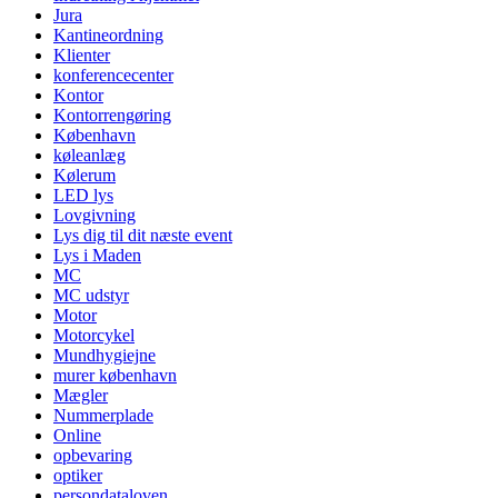
Jura
Kantineordning
Klienter
konferencecenter
Kontor
Kontorrengøring
København
køleanlæg
Kølerum
LED lys
Lovgivning
Lys dig til dit næste event
Lys i Maden
MC
MC udstyr
Motor
Motorcykel
Mundhygiejne
murer københavn
Mægler
Nummerplade
Online
opbevaring
optiker
persondataloven