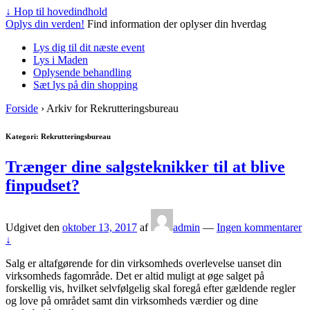
↓ Hop til hovedindhold
Oplys din verden!
Find information der oplyser din hverdag
Lys dig til dit næste event
Lys i Maden
Oplysende behandling
Sæt lys på din shopping
Forside
›
Arkiv for Rekrutteringsbureau
Kategori: Rekrutteringsbureau
Trænger dine salgsteknikker til at blive
finpudset?
Udgivet den
oktober 13, 2017
af
admin
—
Ingen kommentarer
↓
Salg er altafgørende for din virksomheds overlevelse uanset din
virksomheds fagområde. Det er altid muligt at øge salget på
forskellig vis, hvilket selvfølgelig skal foregå efter gældende regler
og love på området samt din virksomheds værdier og dine