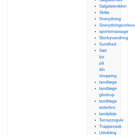
Salgsteknikker
Skilte
Snerydning
Snerydningsvirks
sportsmassage
Storbyvandring
Sundhed
Sæt
lys
på
din
shopping
tandlæge
tandlæge
glostrup
tandlæge
østerbro
tandpleje
Terrazzogulv
Trappevask
Udvikling