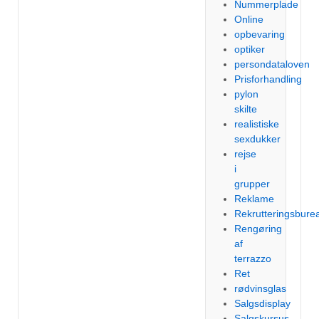
Nummerplade
Online
opbevaring
optiker
persondataloven
Prisforhandling
pylon
skilte
realistiske
sexdukker
rejse
i
grupper
Reklame
Rekrutteringsbure
Rengøring
af
terrazzo
Ret
rødvinsglas
Salgsdisplay
Salgskursus