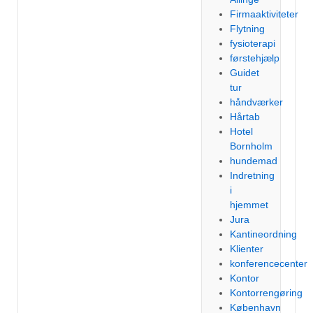
Firmaaktiviteter
Flytning
fysioterapi
førstehjælp
Guidet
tur
håndværker
Hårtab
Hotel
Bornholm
hundemad
Indretning
i
hjemmet
Jura
Kantineordning
Klienter
konferencecenter
Kontor
Kontorrengøring
København