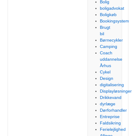
Bolig
boligadvokat
Boligkøb
Bookingsystem
Brugt
bil
Børnecykler
Camping
Coach
uddannelse
Århus
Cykel
Design
digitalisering
Displayløsninger
Drikkevand
dyrlæge
Dørforhandler
Entreprise
Faldsikring
Ferielejlighed
Allinge