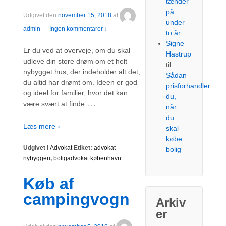
tænder
på
Udgivet den
november 15, 2018
af
under
admin
—
Ingen kommentarer ↓
to år
Signe
Er du ved at overveje, om du skal
Hastrup
udleve din store drøm om et helt
til
nybygget hus, der indeholder alt det,
Sådan
du altid har drømt om. Ideen er god
prisforhandler
og ideel for familier, hvor det kan
du,
…
være svært at finde
når
du
Læs mere ›
skal
købe
Udgivet i
Advokat
Etiket:
advokat
bolig
nybyggeri
,
boligadvokat københavn
Køb af
campingvogn
Arkiv
er