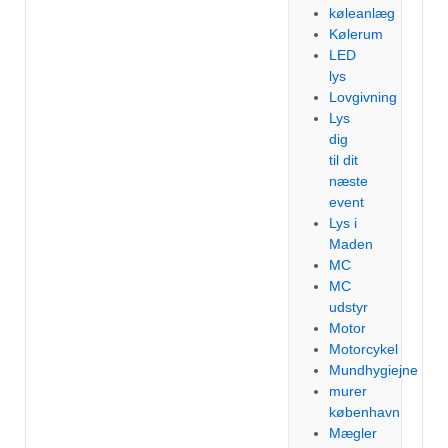
køleanlæg
Kølerum
LED
lys
Lovgivning
Lys
dig
til dit
næste
event
Lys i
Maden
MC
MC
udstyr
Motor
Motorcykel
Mundhygiejne
murer
københavn
Mægler