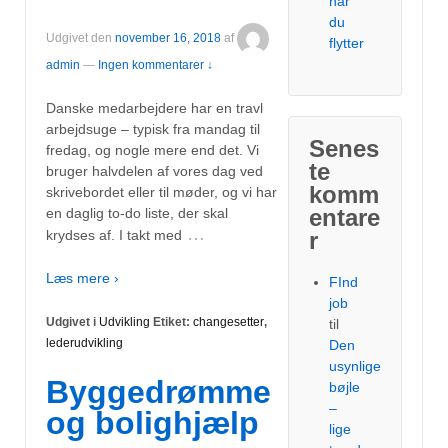
når
du
Udgivet den
november 16, 2018
af
flytter
admin
—
Ingen kommentarer ↓
Danske medarbejdere har en travl
arbejdsuge – typisk fra mandag til
Senes
fredag, og nogle mere end det. Vi
te
bruger halvdelen af vores dag ved
komm
skrivebordet eller til møder, og vi har
entare
en daglig to-do liste, der skal
…
r
krydses af. I takt med
Læs mere ›
FInd
job
Udgivet i
Udvikling
Etiket:
changesetter
,
til
lederudvikling
Den
usynlige
Byggedrømme
bøjle
–
og bolighjælp
lige