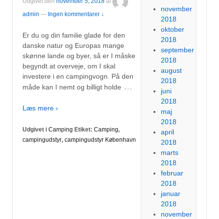
Udgivet den
november 5, 2018
af
november
admin
—
Ingen kommentarer ↓
2018
oktober
Er du og din familie glade for den
2018
danske natur og Europas mange
september
skønne lande og byer, så er I måske
2018
begyndt at overveje, om I skal
august
investere i en campingvogn. På den
2018
…
måde kan I nemt og billigt holde
juni
2018
Læs mere ›
maj
2018
Udgivet i
Camping
Etiket:
Camping
,
april
campingudstyr
,
campingudstyr København
2018
marts
2018
februar
2018
januar
2018
november