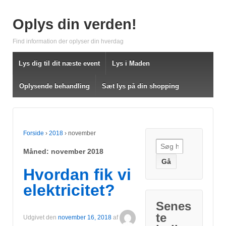
Oplys din verden!
Find information der oplyser din hverdag
Lys dig til dit næste event
Lys i Maden
Oplysende behandling
Sæt lys på din shopping
Forside
›
2018
›
november
Søg efter:
Måned: november 2018
Hvordan fik vi
elektricitet?
Senes
te
Udgivet den
november 16, 2018
af