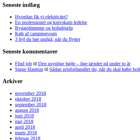
Seneste indlæg
Hvordan fik vi elektricitet?
En professionel og knivskarp ledelse
Byggedrømme og bolighjælp
Køb af campingvogn
3 fejl du bør undgå, når du flytter
Seneste kommentarer
FInd job
til
Den usynlige bøjle – lige tænder på under to år
Signe Hastrup
til
Sådan prisforhandler du, når du skal købe bol
Arkiver
november 2018
oktober 2018
september 2018
august 2018
juni 2018
maj 2018
april 2018
marts 2018
februar 2018