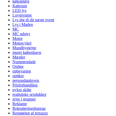
køleanlæg
Kølerum
LED lys
Lovgivning
Lys dig til dit næste event
Lys i Maden
MC
MC udstyr
Motor
Motorcykel
Mundhygiejne
murer københavn
Mægler
Nummerplade
Online
opbevaring
optiker
persondataloven
Prisforhandling
pylon skilte
realistiske sexdukker
rejse i grupper
Reklame
Rekrutteringsbureau
Rengøring af terrazzo