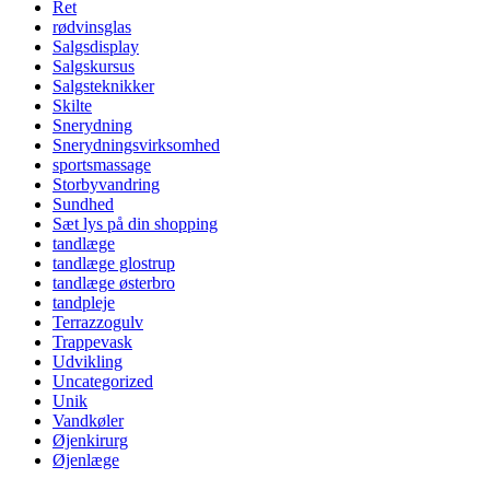
Ret
rødvinsglas
Salgsdisplay
Salgskursus
Salgsteknikker
Skilte
Snerydning
Snerydningsvirksomhed
sportsmassage
Storbyvandring
Sundhed
Sæt lys på din shopping
tandlæge
tandlæge glostrup
tandlæge østerbro
tandpleje
Terrazzogulv
Trappevask
Udvikling
Uncategorized
Unik
Vandkøler
Øjenkirurg
Øjenlæge