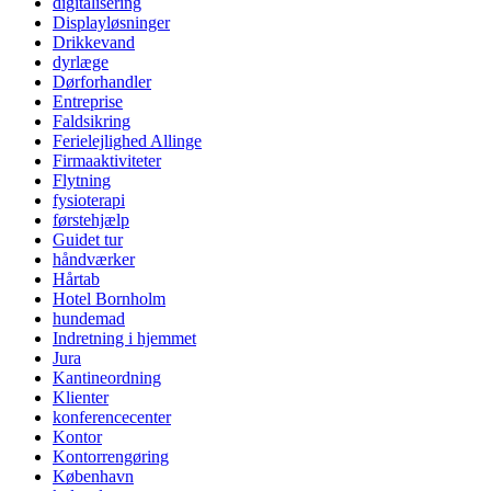
digitalisering
Displayløsninger
Drikkevand
dyrlæge
Dørforhandler
Entreprise
Faldsikring
Ferielejlighed Allinge
Firmaaktiviteter
Flytning
fysioterapi
førstehjælp
Guidet tur
håndværker
Hårtab
Hotel Bornholm
hundemad
Indretning i hjemmet
Jura
Kantineordning
Klienter
konferencecenter
Kontor
Kontorrengøring
København