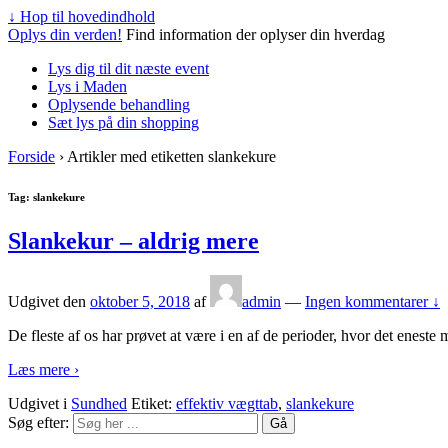
↓ Hop til hovedindhold
Oplys din verden!
Find information der oplyser din hverdag
Lys dig til dit næste event
Lys i Maden
Oplysende behandling
Sæt lys på din shopping
Forside
›
Artikler med etiketten slankekure
Tag: slankekure
Slankekur – aldrig mere
Udgivet den
oktober 5, 2018
af
admin
—
Ingen kommentarer ↓
De fleste af os har prøvet at være i en af de perioder, hvor det eneste
Læs mere ›
Udgivet i
Sundhed
Etiket:
effektiv vægttab
,
slankekure
Søg efter: