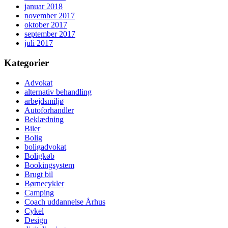
januar 2018
november 2017
oktober 2017
september 2017
juli 2017
Kategorier
Advokat
alternativ behandling
arbejdsmiljø
Autoforhandler
Beklædning
Biler
Bolig
boligadvokat
Boligkøb
Bookingsystem
Brugt bil
Børnecykler
Camping
Coach uddannelse Århus
Cykel
Design