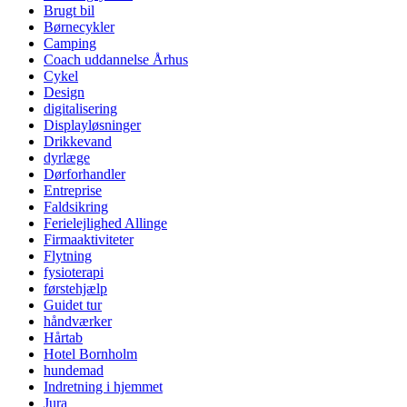
Brugt bil
Børnecykler
Camping
Coach uddannelse Århus
Cykel
Design
digitalisering
Displayløsninger
Drikkevand
dyrlæge
Dørforhandler
Entreprise
Faldsikring
Ferielejlighed Allinge
Firmaaktiviteter
Flytning
fysioterapi
førstehjælp
Guidet tur
håndværker
Hårtab
Hotel Bornholm
hundemad
Indretning i hjemmet
Jura