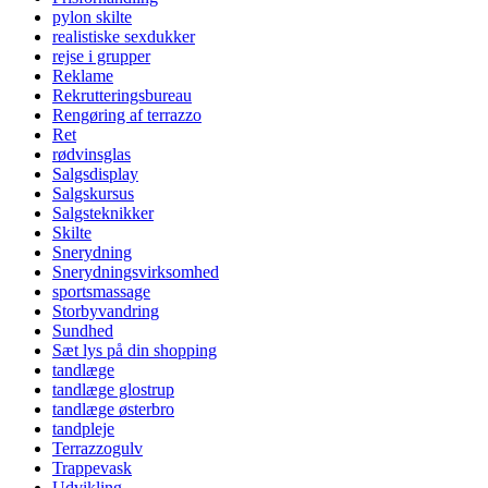
pylon skilte
realistiske sexdukker
rejse i grupper
Reklame
Rekrutteringsbureau
Rengøring af terrazzo
Ret
rødvinsglas
Salgsdisplay
Salgskursus
Salgsteknikker
Skilte
Snerydning
Snerydningsvirksomhed
sportsmassage
Storbyvandring
Sundhed
Sæt lys på din shopping
tandlæge
tandlæge glostrup
tandlæge østerbro
tandpleje
Terrazzogulv
Trappevask
Udvikling