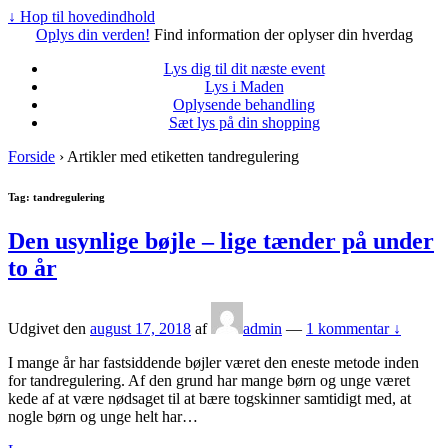
↓ Hop til hovedindhold
Oplys din verden!
Find information der oplyser din hverdag
Lys dig til dit næste event
Lys i Maden
Oplysende behandling
Sæt lys på din shopping
Forside
›
Artikler med etiketten tandregulering
Tag: tandregulering
Den usynlige bøjle – lige tænder på under
to år
Udgivet den
august 17, 2018
af
admin
—
1 kommentar ↓
I mange år har fastsiddende bøjler været den eneste metode inden
for tandregulering. Af den grund har mange børn og unge været
kede af at være nødsaget til at bære togskinner samtidigt med, at
nogle børn og unge helt har
…