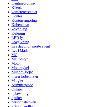
Kantineordning
Klienter
konferencecenter
Kontor
Kontorrengøring
København
køleanlæg
Kølerum
LED lys
Lovgivning
Lys dig til dit næste event
Lys i Maden
MC
MC udstyr
Motor
Motorcykel
Mundhygiejne
murer københavn
Mægler
Nummerplade
Online
opbevaring
optiker
persondataloven
Prisforhandling