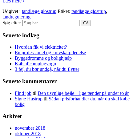
Læs mere ›
Udgivet i
tandlæge glostrup
Etiket:
tandlæge glostrup
,
tandregulering
Søg efter:
Seneste indlæg
Hvordan fik vi elektricitet?
En professionel og knivskarp ledelse
Byggedrømme og bolighjælp
Køb af campingvogn
3 fejl du bør undgå, når du flytter
Seneste kommentarer
FInd job
til
Den usynlige bøjle – lige tænder på under to år
Signe Hastrup
til
Sådan prisforhandler du, når du skal købe
bolig
Arkiver
november 2018
oktober 2018